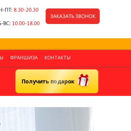
Н-ПТ:
8.30-20.30
Б-ВС:
10.00-18.00
Ы
ФРАНШИЗА
КОНТАКТЫ
Получить подарок