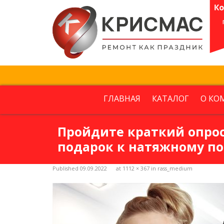
Детская
Прихожая
Кухня
Санузел
Несколько комнат
ГЛАВНАЯ
КАТАЛОГ
О КО
Далее
Пройдите краткий опрос
подарок к натяжному по
Published
09.09.2022
at
1112 × 367
in
rass_medium