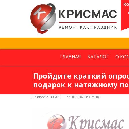
Детская
Прихожая
Кухня
Санузел
Несколько комнат
ГЛАВНАЯ
КАТАЛОГ
О КО
Далее
Пройдите краткий опрос
подарок к натяжному по
Published
29.10.2019
at
600 × 849
in
Отзывы