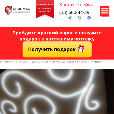
Звоните сейчас
Кухня
(33) 660-44-39
Санузел
Несколько комнат
Пройдите краткий опрос и получите
подарок к натяжному потолку
Получить подарок
Далее
Published
04.02.2017
at
800 × 600
in
Натяжной потолок в зале и гостиной