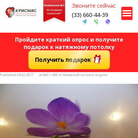
Звоните сейчас
Кухня
(33) 660-44-39
Санузел
Несколько комнат
Пройдите краткий опрос и получите
подарок к натяжному потолку
Получить подарок
Далее
Published
04.02.2017
at
800 × 600
in
Натяжной потолок в кухне